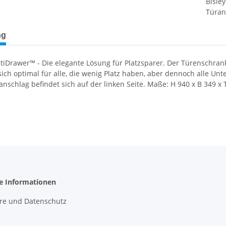
Bisle
Türan
terkarten anzeigen
ng
ltiDrawer™ - Die elegante Lösung für Platzsparer. Der Türenschra
sich optimal für alle, die wenig Platz haben, aber dennoch alle Un
anschlag befindet sich auf der linken Seite. Maße: H 940 x B 349 x
he Informationen
äre und Datenschutz