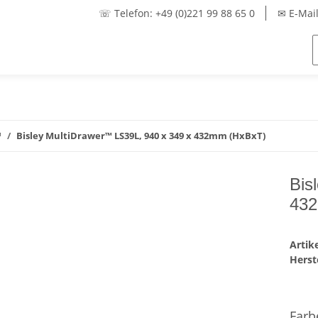
☏ Telefon: +49 (0)221 99 88 65 0
✉ E-Mail
™
Bisley MultiDrawer™ LS39L, 940 x 349 x 432mm (HxBxT)
Bis
43
Arti
Herste
Far