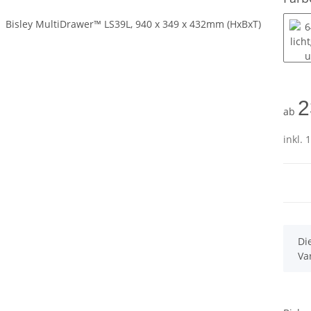
2
ab
inkl. 
x
Di
Va