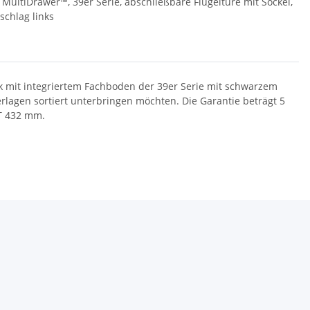
y MultiDrawer™, 39er Serie, abschließbare Flügeltüre mit Sockel,
schlag links
nk mit integriertem Fachboden der 39er Serie mit schwarzem
terlagen sortiert unterbringen möchten. Die Garantie beträgt 5
 T 432 mm.