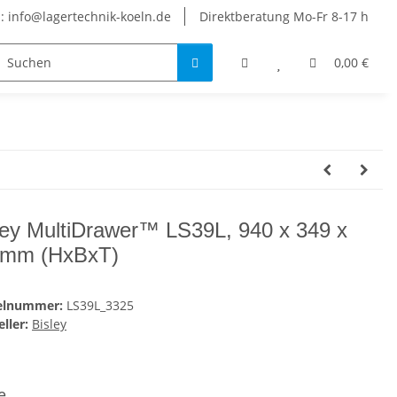
: info@lagertechnik-koeln.de
Direktberatung Mo-Fr 8-17 h
0,00 €
ley MultiDrawer™ LS39L, 940 x 349 x
2mm (HxBxT)
kelnummer:
LS39L_3325
ller:
Bisley
be