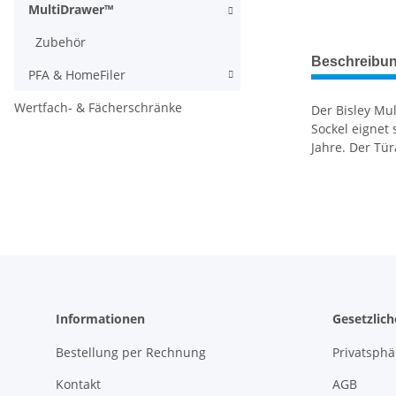
MultiDrawer™
Zubehör
weitere Regis
Beschreibu
PFA & HomeFiler
Wertfach- & Fächerschränke
Der Bisley Mu
Sockel eignet 
Jahre. Der Tür
Informationen
Gesetzlic
Bestellung per Rechnung
Privatsph
Kontakt
AGB