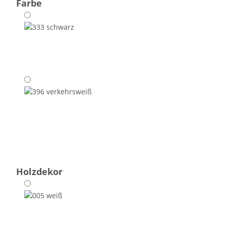
Farbe
333
schwarz
396
verkehrsweiß
Holzdekor