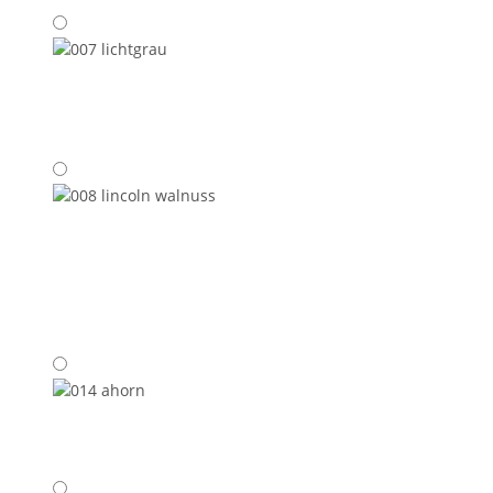
005
weiß
007
lichtgrau
008
lincoln
walnuss
014