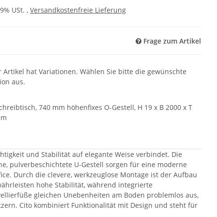
19% USt. ,
Versandkostenfreie Lieferung
Frage zum Artikel
r Artikel hat Variationen. Wählen Sie bitte die gewünschte
ion aus.
Schreibtisch, 740 mm höhenfixes O-Gestell, H 19 x B 2000 x T
mm
htigkeit und Stabilität auf elegante Weise verbindet. Die
ne, pulverbeschichtete U-Gestell sorgen für eine moderne
ice. Durch die clevere, werkzeuglose Montage ist der Aufbau
ährleisten hohe Stabilität, während integrierte
vellierfüße gleichen Unebenheiten am Boden problemlos aus,
tzern. Cito kombiniert Funktionalität mit Design und steht für