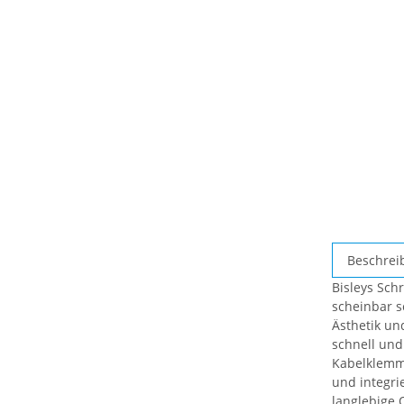
weitere
Beschrei
Registerkar
Bisleys Schr
anzeigen
scheinbar s
Ästhetik un
schnell und
Kabelklemme
und integri
langlebige Q