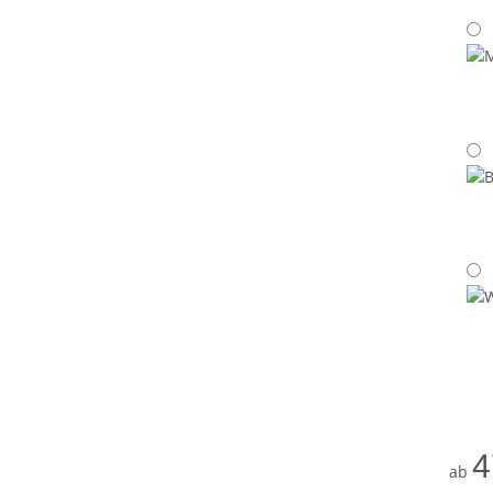
GW
Gra
MP
aho
BC
bu
WN
Wal
4
ab