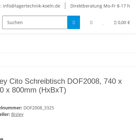
: info@lagertechnik-koeln.de
Direktberatung Mo-Fr 8-17 h
0,00 €
ley Cito Schreibtisch DOF2008, 740 x
0 x 800mm (HxBxT)
kelnummer:
DOF2008_3325
ller:
Bisley
be