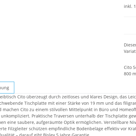
inkl. 
x
Diese
Variat
Cito 
800 
bung
ten
eibtisch Cito überzeugt durch zeitloses und klares Design, das Leic
chwebende Tischplatte mit einer Stärke von 19 mm und das filigra
d machen Cito zu einem stilvollen Mittelpunkt in Büro und Homeoff
 unkompliziert. Praktische Traversen unterhalb der Tischplatte gew
n eine saubere, aufgeräumte Optik ermöglichen. Verstellbare Ni
erte Filzgleiter schützen empfindliche Bodenbeläge effektiv vor Kra
ualität – darauf gibt Bisley 5 Jahre Garantie.