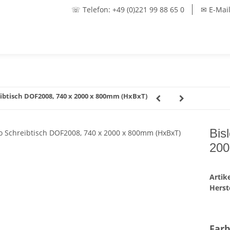
☏ Telefon: +49 (0)221 99 88 65 0
✉ E-Mail
eibtisch DOF2008, 740 x 2000 x 800mm (HxBxT)
Bis
200
Arti
Herste
Far